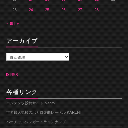
23
24
25
26
27
28
« 1月
3月 »
アーカイブ
ア
ー
カ
イ
ブ
RSS
各種リンク
コンテンツ投稿サイト piapro
世界最大規模のボカロ楽曲レーベル KARENT
バーチャルシンガー・ラインナップ