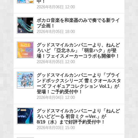
中！
2026年8月06日 12:00
ボカロ音楽を和楽器のみで奏でる新ライ
ブ企画！
2026年8月05日 18:00
グッドスマイルカンパニーより、ねんど
ろいど 「亞北ネル」「弱音ハク」が登
場！フェイスメーカーコラボも開催中！
2026年8月05日 12:00
グッドスマイルカンパニーより「ブライ
ンドボックスシリーズ 雪ミクオールスタ
ーズ フィギュアコレクション Vol.1」が
登場！ご予約受付中！
2026年8月04日 12:00
グッドスマイルカンパニーより「ねんど
ろいどどーる 初音ミク ∞Ver.」が
8/19（水）まで好評予約受付中！
2026年8月03日 15:00