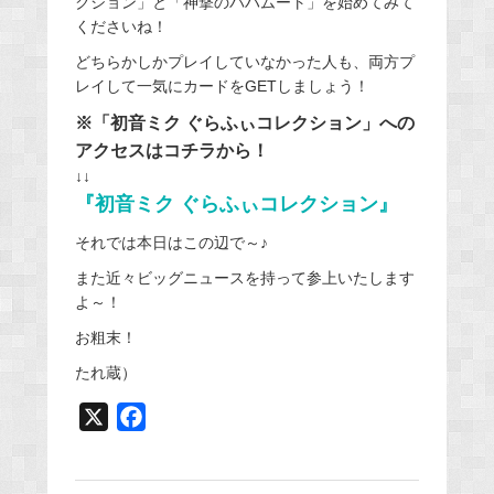
クション」と「神撃のバハムート」を始めてみて
くださいね！
どちらかしかプレイしていなかった人も、両方プ
レイして一気にカードをGETしましょう！
※「初音ミク ぐらふぃコレクション」への
アクセスはコチラから！
↓↓
『初音ミク ぐらふぃコレクション』
それでは本日はこの辺で～♪
また近々ビッグニュースを持って参上いたします
よ～！
お粗末！
たれ蔵）
X
F
a
c