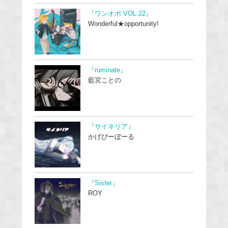
『ワンオポ VOL.22』
Wonderful★opportunity!
『ruminate』
藍宮ことの
『サイネリア』
かげぴーぼーる
『Sister』
ROY