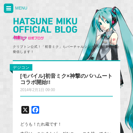
MENU
クリプトン公式！「初音ミク」らバーチャルシンガーの最新情報を
発信します！
デジコン
[モバイル]初音ミク×神撃のバハムート
コラボ開始!!
2014年2月1日 09:00
X
F
a
どうも！たれ蔵です！
c
e