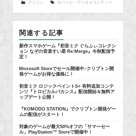
e
デジコン
モバイル・デジタルコンテンツ
b
o
o
関連する記事
k
新作スマホゲーム『初音ミク ぐらふぃコレクシ
ョン なぞの音楽すい星 Re:Merge』今秋配信予
定！
Microsoft Storeでセール開催中♪クリプトン開
発ゲームがお得な価格に！
初音ミク ロジックペイントS+ 有料追加コンテ
ンツ『トロピカルバカンス』配信開始＆無料ア
ップデート公開！
『KOMODO STATION』でクリプトン開発ゲー
ムの配信がスタート！
対象のゲームが最大50%オフの「サマーセー
ル」PlayStation™ Storeで開催中！