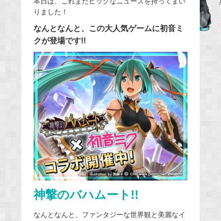
本日は、これまたビッグなニュースを持ってまい
りました！
b
o
なんとなんと、この大人気ゲームに初音ミ
o
クが登場です!!
k
神撃のバハムート!!
なんとなんと、ファンタジーな世界観と美麗なイ