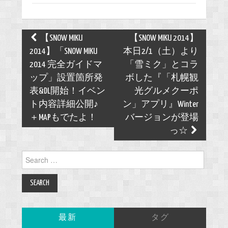
Post
【SNOW MIKU
【SNOW MIKU 2014】
navigation
2014】「SNOW MIKU
本日2/1（土）より
2014 完全ガイドマ
「雪ミク」とコラ
ップ」設置箇所発
ボした『「札幌観
表&DL開始！イベン
光グルメクーポ
ト内容詳細公開♪
ン」アプリ』Winter
＋MAPもでたよ！
バージョンが登場
っ☆
Search
for:
最新
タグ