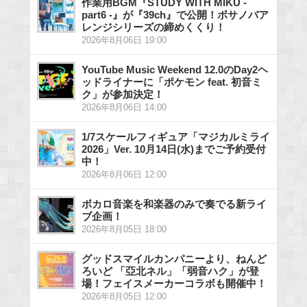
作業用BGM『STUDY WITH MIKU -
part6 -』が『39ch』で公開！ボサノバア
レンジシリーズの締めくくり！
2026年8月06日 19:00
YouTube Music Weekend 12.0のDay2ヘ
ッドライナーに「ポケモン feat. 初音ミ
ク」が参加決定！
2026年8月06日 14:00
1/7スケールフィギュア「マジカルミライ
2026」Ver. 10月14日(水)までご予約受付
中！
2026年8月06日 12:00
ボカロ音楽を和楽器のみで奏でる新ライ
ブ企画！
2026年8月05日 18:00
グッドスマイルカンパニーより、ねんど
ろいど 「亞北ネル」「弱音ハク」が登
場！フェイスメーカーコラボも開催中！
2026年8月05日 12:00