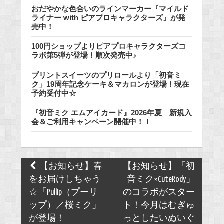
おだやかな色合いのラインマーカー『マイルド
ライナー with ピアプロキャラクターズ』が発
売中！
100円ショップよりピアプロキャラクターズコ
ラボ第5弾が登場！順次発売中♪
プリントスイーツのプリロールより「初音ミ
ク」19周年記念ケーキ＆マカロンが登場！現在
予約受付中☆
『初音ミク エムアイカード』2026年夏 新規入
会＆ご利用キャンペーン開催中！！
Post
【お知らせ】春
【お知らせ】「初
navigation
をお届けしちゃう
音ミク×CuteRody」
☆「Pullip（プーリ
のコラボがスター
ップ）／桜ミク」
ト！今月はむぎゅ
が登場！
っとしたいぬいぐ