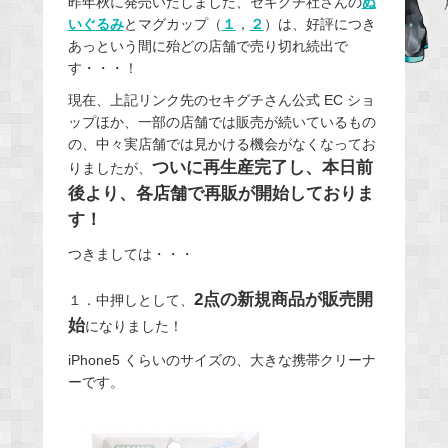
昨年秋に発売いたしました、セキグチ社さんの
ぬ
いぐるみ
とマグカップ（
１
，
２
）は、好評につき
b
あっという間に殆どの店舗で売り切れ続出で
o
す・・・！
o
現在、上記リンク先のセキグチさん公式 EC ショ
k
ップほか、一部の店舗では販売が続いているもの
の、中々実店舗では見かける機会がなくなってお
ついに再生産完了し、本日前
りましたが、
後より、各店舗で再販が開始しておりま
す！
つきましては・・・
2点の新規商品が販売開
１．中押しとして、
始
になりました！
iPhone5 くらいのサイズの、大きな携帯クリーナ
ーです。