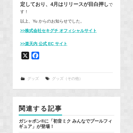
定しており、4月はリリースが目白押し
で
す！
以上、Yu からのお知らせでした。
>>株式会社セキグチ オフィシャルサイト
>>楽天内 公式 EC サイト
X
F
a
c
e
グッズ
グッズ（その他）
b
o
o
関連する記事
k
ガシャポン®に「初音ミク みんなでプールフィ
ギュア」が登場！