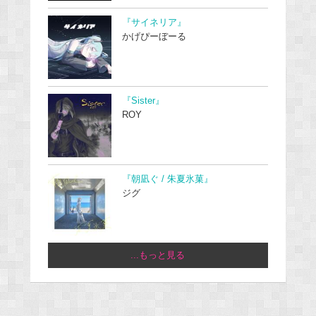
『サイネリア』
かげぴーぼーる
『Sister』
ROY
『朝凪ぐ / 朱夏氷菓』
ジグ
...もっと見る