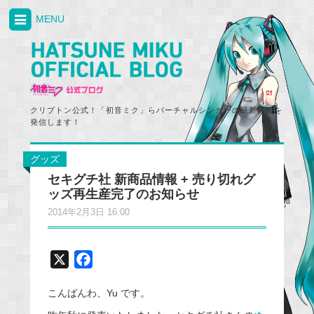
MENU
クリプトン公式！「初音ミク」らバーチャルシンガーの最新情報を
発信します！
グッズ
セキグチ社 新商品情報 + 売り切れグ
ッズ再生産完了のお知らせ
2014年2月3日 16:00
X
F
a
こんばんわ、Yu です。
c
e