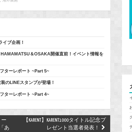
ブ
,
海外展開
ライブ企画！
n HAMAMATSU＆OSAKA開催直前！イベント情報を
a アフターレポート ~Part 5~
 歴代衣装のLINEスタンプが登場！
a アフターレポート ~Part 4~
リー
【KARENT】KARENT1000タイトル記念プ
、「あ
レゼント当選者発表！