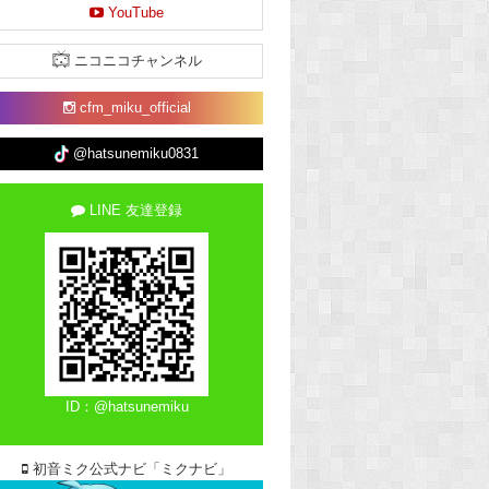
YouTube
ニコニコチャンネル
cfm_miku_official
@hatsunemiku0831
LINE 友達登録
ID：@hatsunemiku
初音ミク公式ナビ「ミクナビ」