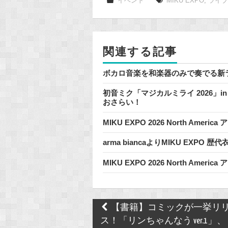
e
イベント
MIKU EXPO
,
ライ
b
o
o
関連する記事
k
ボカロ音楽を和楽器のみで奏でる新
初音ミク「マジカルミライ 2026」i
おさらい！
MIKU EXPO 2026 North Americ
arma biancaよりMIKU EXPO
MIKU EXPO 2026 North Americ
Post
【書籍】コミックが一挙リ
navigation
ス！「リンちゃんなう ver.1」