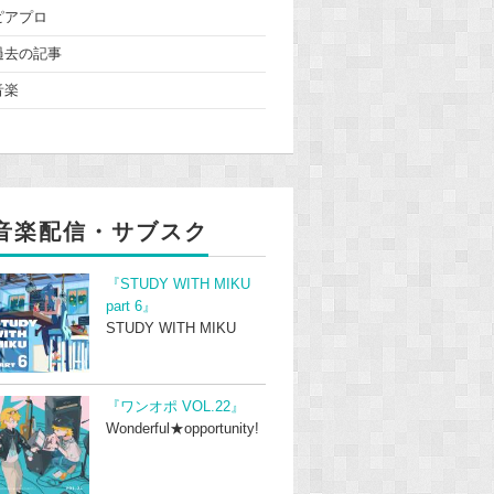
ピアプロ
過去の記事
音楽
音楽配信・サブスク
『STUDY WITH MIKU
part 6』
STUDY WITH MIKU
『ワンオポ VOL.22』
Wonderful★opportunity!