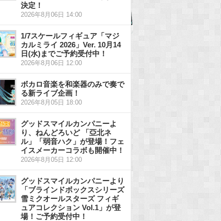
決定！
2026年8月06日 14:00
1/7スケールフィギュア「マジ
カルミライ 2026」Ver. 10月14
日(水)までご予約受付中！
2026年8月06日 12:00
ボカロ音楽を和楽器のみで奏で
る新ライブ企画！
2026年8月05日 18:00
グッドスマイルカンパニーよ
り、ねんどろいど 「亞北ネ
ル」「弱音ハク」が登場！フェ
イスメーカーコラボも開催中！
2026年8月05日 12:00
グッドスマイルカンパニーより
「ブラインドボックスシリーズ
雪ミクオールスターズ フィギ
ュアコレクション Vol.1」が登
場！ご予約受付中！