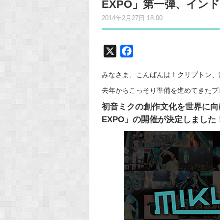
EXPO」第一弾、イン
2014年2月27日 18:00
X
F
a
みなさま、こんばんは！クリプトン、
c
e
去年からこっそり準備を進めてきたプ
b
初音ミクの創作文化を世界に向
o
EXPO」
の開催が決定しました
o
k