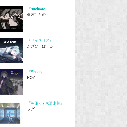
『ruminate』
藍宮ことの
『サイネリア』
かげぴーぼーる
『Sister』
ROY
『朝凪ぐ / 朱夏氷菓』
ジグ