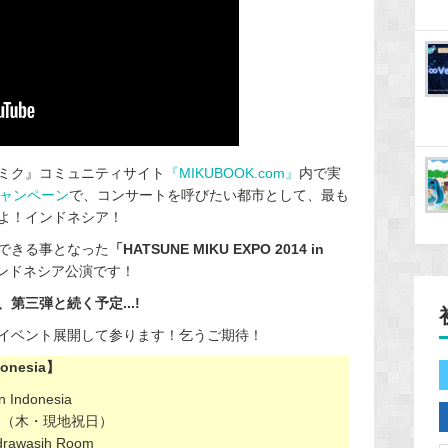
ミク』コミュニティサイト
『MIKUBOOK.com』
内で実
!」キャンペーン
で、コンサートを呼びたい都市として、最も
よ！インドネシア！
できる事となった
「HATSUNE MIKU EXPO 2014 in
ンドネシア公演です！
第三弾と続く予定...!
イベント展開して参ります！乞うご期待！
donesia】
 Indonesia
9日（木・現地祝日）
drawasih Room