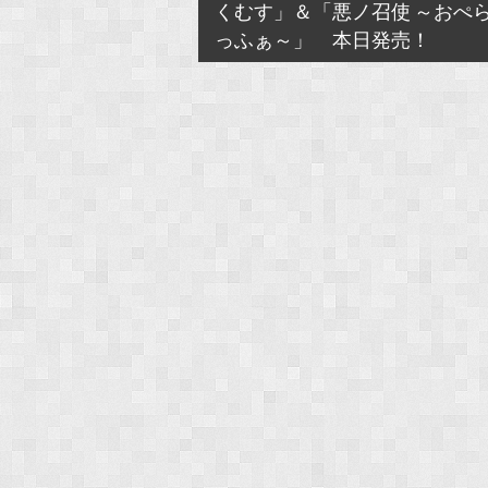
くむす」＆「悪ノ召使 ～おぺ
っふぁ～」 本日発売！