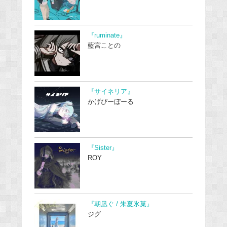
『ruminate』
藍宮ことの
『サイネリア』
かげぴーぼーる
『Sister』
ROY
『朝凪ぐ / 朱夏氷菓』
ジグ