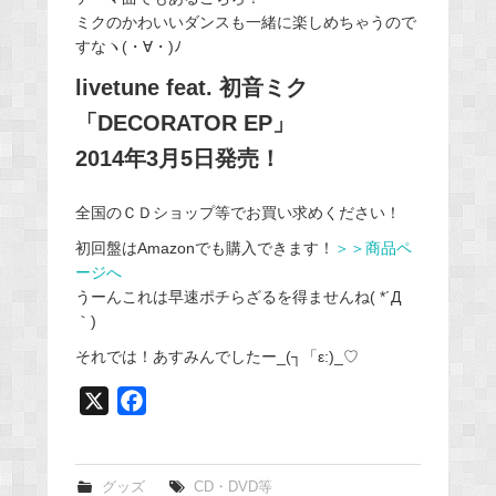
ミクのかわいいダンスも一緒に楽しめちゃうので
すなヽ(・∀・)ﾉ
livetune feat. 初音ミク
「DECORATOR EP」
2014年3月5日発売！
全国のＣＤショップ等でお買い求めください！
初回盤はAmazonでも購入できます！
＞＞商品ペ
ージへ
うーんこれは早速ポチらざるを得ませんね( *´Д
｀)
それでは！あすみんでしたー_(┐「ε:)_♡
X
F
a
c
e
グッズ
CD・DVD等