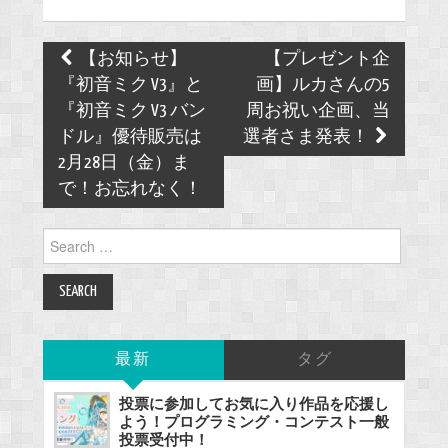
Post
【お知らせ】
【プレゼント企
navigation
『初音ミク V3』と
画】ルカさんの5
『初音ミク V3 バン
周お祝い企画、当
ドル』優待販売は
選者さま発表！
2月28日（金）ま
で！お忘れなく！
Search
for:
最新
タグ
投票に参加してお気に入り作品を応援し
よう！プログラミング・コンテスト一般
投票受付中！