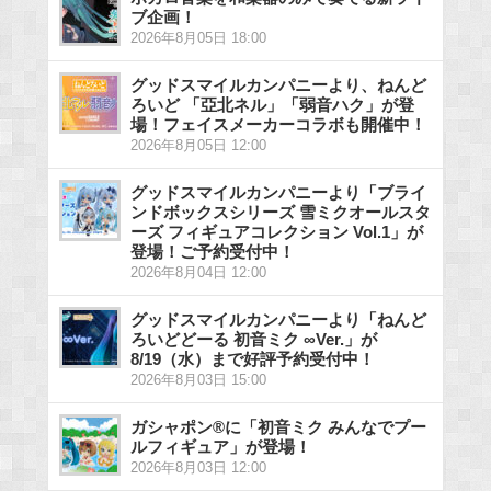
ブ企画！
2026年8月05日 18:00
グッドスマイルカンパニーより、ねんど
ろいど 「亞北ネル」「弱音ハク」が登
場！フェイスメーカーコラボも開催中！
2026年8月05日 12:00
グッドスマイルカンパニーより「ブライ
ンドボックスシリーズ 雪ミクオールスタ
ーズ フィギュアコレクション Vol.1」が
登場！ご予約受付中！
2026年8月04日 12:00
グッドスマイルカンパニーより「ねんど
ろいどどーる 初音ミク ∞Ver.」が
8/19（水）まで好評予約受付中！
2026年8月03日 15:00
ガシャポン®に「初音ミク みんなでプー
ルフィギュア」が登場！
2026年8月03日 12:00