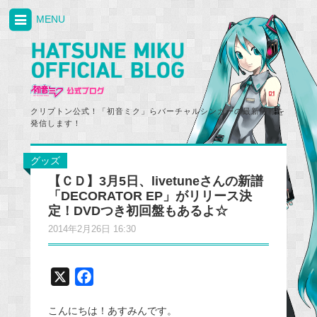
MENU
クリプトン公式！「初音ミク」らバーチャルシンガーの最新情報を
発信します！
グッズ
【ＣＤ】3月5日、livetuneさんの新譜
「DECORATOR EP」がリリース決
定！DVDつき初回盤もあるよ☆
2014年2月26日 16:30
X
F
a
こんにちは！あすみんです。
c