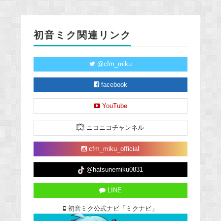
初音ミク関連リンク
@cfm_miku
facebook
YouTube
ニコニコチャンネル
cfm_miku_official
@hatsunemiku0831
LINE
初音ミク公式ナビ「ミクナビ」