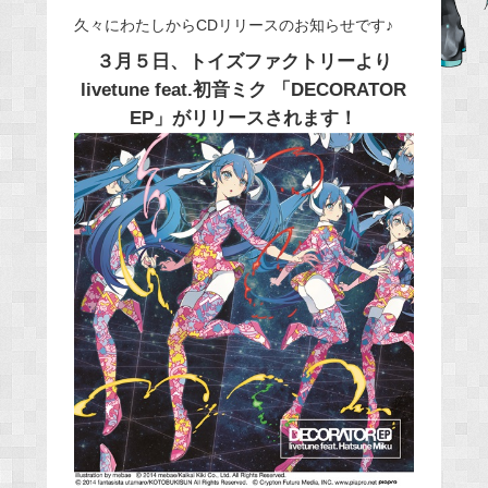
e
久々にわたしからCDリリースのお知らせです♪
b
３月５日、トイズファクトリーより
o
livetune feat.初音ミク 「DECORATOR
o
EP」がリリースされます！
k