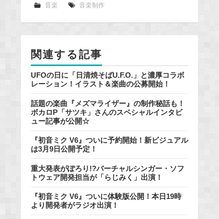
e
音楽
音楽制作
b
o
o
関連する記事
k
UFOの日に「日清焼そばU.F.O.」と濃厚コラボ
レーション！イラスト＆楽曲の公募開始！
話題の楽曲『メズマライザー』の制作秘話も！
ボカロP「サツキ」さんのスペシャルインタビ
ュー記事が公開☆
『初音ミク V6』ついに予約開始！新ビジュアル
は3月9日公開予定！
重大発表がぽろり!?バーチャルシンガー・ソフ
トウェア開発担当が「らじみく」出演！
『初音ミク V6』ついに体験版公開！本日19時
より開発者がラジオ出演！