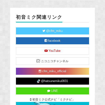
初音ミク関連リンク
@cfm_miku
facebook
YouTube
ニコニコチャンネル
cfm_miku_official
@hatsunemiku0831
LINE
初音ミク公式ナビ「ミクナビ」