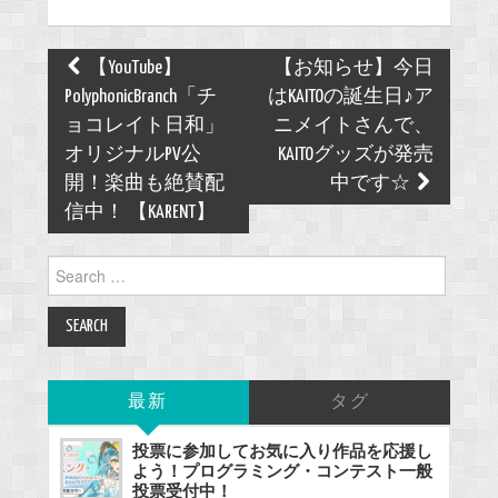
Post
【YouTube】
【お知らせ】今日
navigation
PolyphonicBranch「チ
はKAITOの誕生日♪ア
ョコレイト日和」
ニメイトさんで、
オリジナルPV公
KAITOグッズが発売
開！楽曲も絶賛配
中です☆
信中！ 【KARENT】
Search
for:
最新
タグ
投票に参加してお気に入り作品を応援し
よう！プログラミング・コンテスト一般
投票受付中！