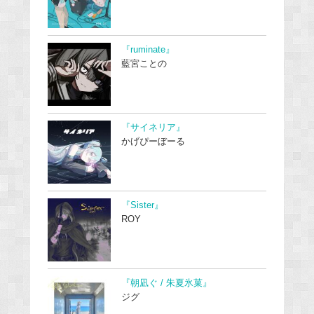
『ruminate』
藍宮ことの
『サイネリア』
かげぴーぼーる
『Sister』
ROY
『朝凪ぐ / 朱夏氷菓』
ジグ