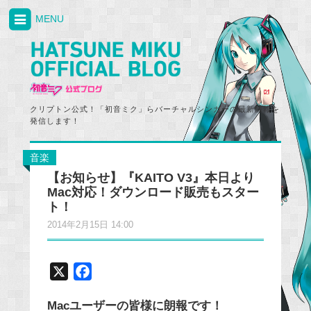
MENU
クリプトン公式！「初音ミク」らバーチャルシンガーの最新情報を
発信します！
音楽
【お知らせ】『KAITO V3』本日より
Mac対応！ダウンロード販売もスター
ト！
2014年2月15日 14:00
X
F
a
Macユーザーの皆様に朗報です！
c