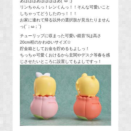
あばばばあばばばばあ(ﾟωﾟ;)
リンちゃんっ！レンくんっ！！そんな可愛いこと
しちゃってどうしたのっ！！！
お家に連れて帰る以外の選択肢が見当たりません
っ(´；ω；`)
チューリップに収まった可愛い鏡音'Sは高さ
20cm程のかわゆいサイズ☆
貯金箱としてお金を貯めるもよしっ！
ちっちゃ可愛くおけるから玄関やデスク等春を感
じさせたいところに設置してもよしですっ！