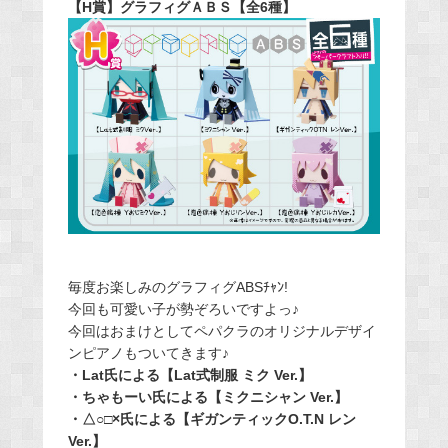
【H賞】グラフィグＡＢＳ【全6種】
毎度お楽しみのグラフィグABSﾁｬﾝ!
今回も可愛い子が勢ぞろいですよっ♪
今回はおまけとしてペパクラのオリジナルデザイ
ンピアノもついてきます♪
・Lat氏による【Lat式制服 ミク Ver.】
・ちゃもーい氏による【ミクニシャン Ver.】
・△○□×氏による【ギガンティックO.T.N レン
Ver.】