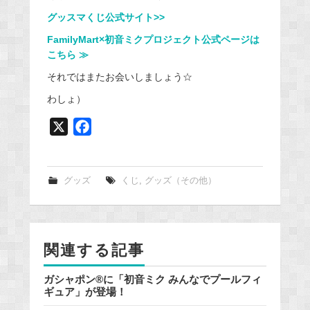
グッスマくじ公式サイト>>
FamilyMart×初音ミクプロジェクト公式ページは
こちら ≫
それではまたお会いしましょう☆
わしょ）
X
F
a
c
e
グッズ
くじ
,
グッズ（その他）
b
o
o
関連する記事
k
ガシャポン®に「初音ミク みんなでプールフィ
ギュア」が登場！