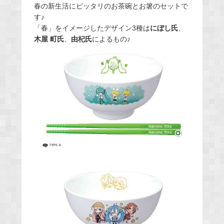
春の新生活にピッタリのお茶碗とお箸のセットで
す♪
「春」をイメージしたデザイン3種は
にぼし氏
、
木屋 町氏
、
由杞氏
によるもの♪