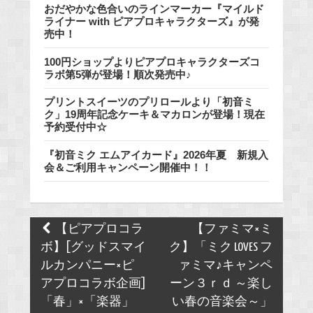
おだやかな色合いのラインマーカー『マイルド
ライナー with ピアプロキャラクターズ』が発
売中！
100円ショップよりピアプロキャラクターズコ
ラボ第5弾が登場！順次発売中♪
プリントスイーツのプリロールより「初音ミ
ク」19周年記念ケーキ＆マカロンが登場！現在
予約受付中☆
『初音ミク エムアイカード』2026年夏 新規入
会＆ご利用キャンペーン開催中！！
Post
【ピアプロコラ
【ファミマ×ミ
navigation
ボ】[グッドスマイ
ク】「ミク LOVES フ
ルカンパニー×ピ
ァミマ♪キャンペ
アプロコラボ企画]
ーン３ｒｄ ～楽し
「春」×「楽器」
い春の音楽会～」