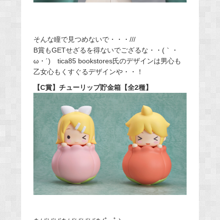
そんな瞳で見つめないで・・・///
B賞もGETせざるを得ないでござるな・・(｀・
ω・´) tica85 bookstores氏のデザインは男心も
乙女心もくすぐるデザインや・・！
【C賞】チューリップ貯金箱【全2種】