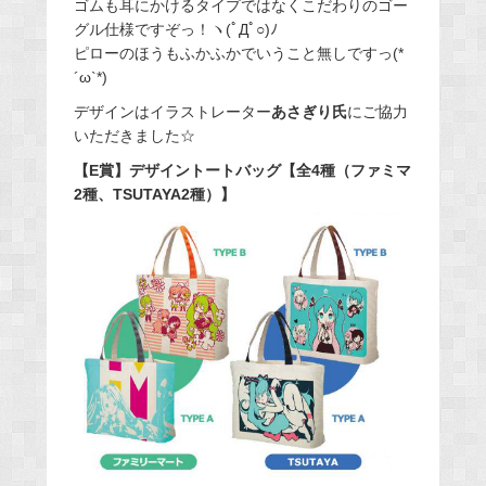
ゴムも耳にかけるタイプではなくこだわりのゴー
グル仕様ですぞっ！ヽ(ﾟДﾟ○)ﾉ
ピローのほうもふかふかでいうこと無しですっ(*
´ω`*)
デザインはイラストレーター
あさぎり氏
にご協力
いただきました☆
【E賞】デザイントートバッグ【全4種（ファミマ
2種、TSUTAYA2種）】