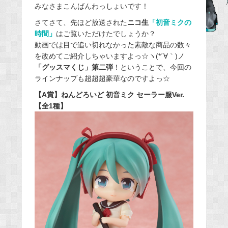
みなさまこんばんわっしょいです！
c
e
さてさて、先ほど放送された
ニコ生
「初音ミクの
時間」
はご覧いただけたでしょうか？
b
動画では目で追い切れなかった素敵な商品の数々
o
を改めてご紹介しちゃいますよっ☆ヽ(*´∀｀)ノ
o
「グッスマくじ」第二弾
！ということで、今回の
k
ラインナップも超超超豪華なのですよっ☆
【A賞】ねんどろいど 初音ミク セーラー服Ver.
【全1種】