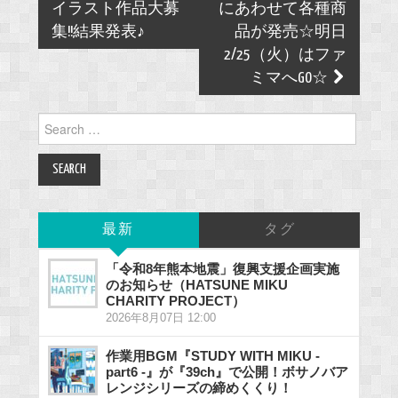
イラスト作品大募
にあわせて各種商
集!!結果発表♪
品が発売☆明日
2/25（火）はファ
ミマへGO☆
Search
for:
最新
タグ
「令和8年熊本地震」復興支援企画実施
のお知らせ（HATSUNE MIKU
CHARITY PROJECT）
2026年8月07日 12:00
作業用BGM『STUDY WITH MIKU -
part6 -』が『39ch』で公開！ボサノバア
レンジシリーズの締めくくり！