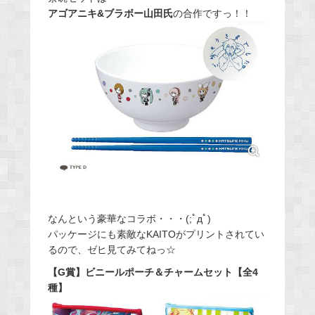
アゴアニキ&ブラボー山田氏
の合作ですっ！！
なんという豪華なコラボ・・・(;ﾟдﾟ)
パッケージにも素敵なKAITOがプリントされてい
るので、ゼヒ見てみてねっ☆
【G賞】ビニールポーチ＆チャームセット【全4
種】