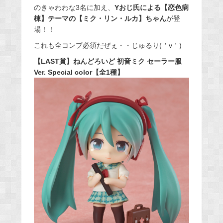
のきゃわわな3名に加え、
Yおじ氏による【恋色病
棟】テーマの【ミク・リン・ルカ】ちゃん
が登
場！！
これも全コンプ必須だぜぇ・・じゅるり(＇v＇)
【LAST賞】ねんどろいど 初音ミク セーラー服
Ver. Special color【全1種】