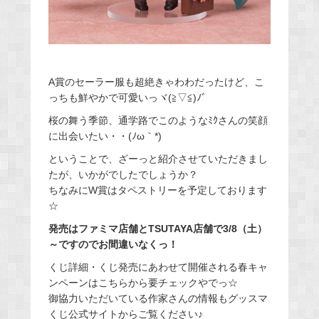
A賞のセーラー服も超絶きゃわわだったけど、こ
っちも鮮やかで可愛いっヾ(≧▽≦)ﾉﾞ
桜の舞う季節、通学路でこのようなﾐｸさんの笑顔
に出会いたい・・(ﾉω｀*)
ということで、ざーっと紹介させていただきまし
たが、いかがでしたでしょうか？
ちなみにW賞はタペストリーを予定しております
☆
発売はファミマ店舗とTSUTAYA店舗で3/8（土）
～ですのでお間違いなくっ！
くじ詳細・くじ発売にあわせて開催される春キャ
ンペーンはこちらから要チェックやでっ☆
御協力いただいている作家さんの情報もグッスマ
くじ公式サイトからご覧ください♪