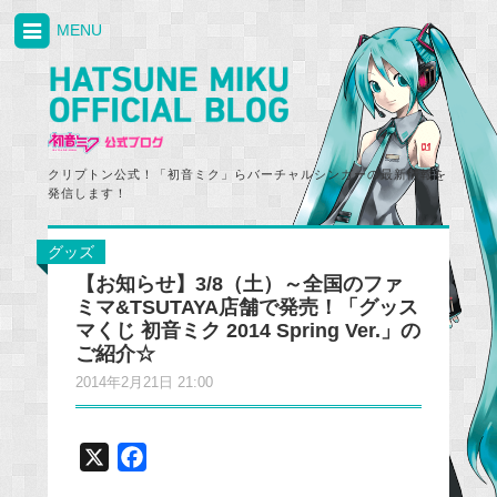
MENU
クリプトン公式！「初音ミク」らバーチャルシンガーの最新情報を
発信します！
グッズ
【お知らせ】3/8（土）～全国のファ
ミマ&TSUTAYA店舗で発売！「グッス
マくじ 初音ミク 2014 Spring Ver.」の
ご紹介☆
2014年2月21日 21:00
X
F
a