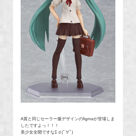
A賞と同じセーラー服デザインのfigmaが登場しま
したですよっ！！！
美少女全開ですなΣｄ(ﾟ∀ﾟ)