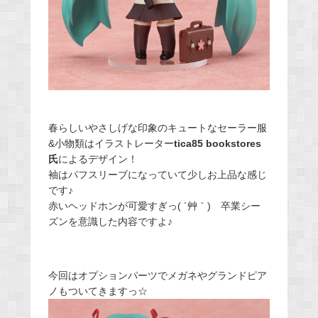
春らしいやさしげな印象のキュートなセーラー服
&小物類はイラストレーター
tica85 bookstores
氏
によるデザイン！
袖はパフスリーブになっていて少しお上品な感じ
です♪
赤いヘッドホンが可愛すぎっ( ´艸｀) 卒業シー
ズンを意識した内容ですよ♪
今回はオプションパーツでメガネやグランドピア
ノもついてきますっ☆