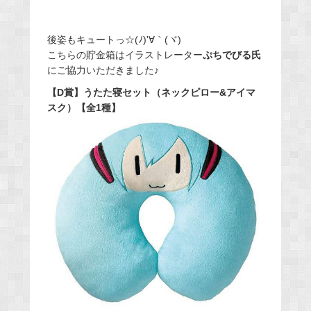
後姿もキュートっ☆(ﾉ)'∀｀(ヾ)
こちらの貯金箱はイラストレーター
ぷちでびる氏
にご協力いただきました♪
【D賞】うたた寝セット（ネックピロー&アイマ
スク）【全1種】