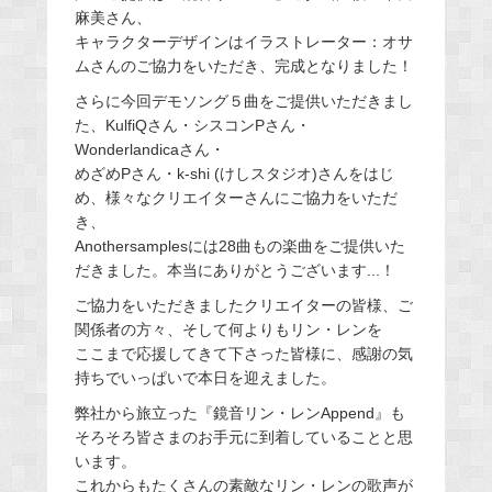
麻美さん、
キャラクターデザインはイラストレーター：オサ
ムさんのご協力をいただき、完成となりました！
さらに今回デモソング５曲をご提供いただきまし
た、KulfiQさん・シスコンPさん・
Wonderlandicaさん・
めざめPさん・k-shi (けしスタジオ)さんをはじ
め、様々なクリエイターさんにご協力をいただ
き、
Anothersamplesには28曲もの楽曲をご提供いた
だきました。本当にありがとうございます...！
ご協力をいただきましたクリエイターの皆様、ご
関係者の方々、そして何よりもリン・レンを
ここまで応援してきて下さった皆様に、感謝の気
持ちでいっぱいで本日を迎えました。
弊社から旅立った『鏡音リン・レンAppend』も
そろそろ皆さまのお手元に到着していることと思
います。
これからもたくさんの素敵なリン・レンの歌声が