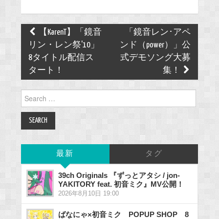
Post
【KarenT】「鏡音
「鏡音レン･アペ
navigation
リン・レン祭'10」
ンド（power）」公
8タイトル配信ス
式デモソング大募
タート！
集！
Search
for:
最新
タグ
39ch Originals 『ずっとアタシ / jon-
YAKITORY feat. 初音ミク』MV公開！
2026年8月10日 19:00
ばなにゃ×初音ミク POPUP SHOP 8