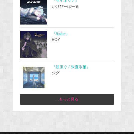
『サイネリア』
かげぴーぼーる
『Sister』
ROY
『朝凪ぐ / 朱夏氷菓』
ジグ
...もっと見る