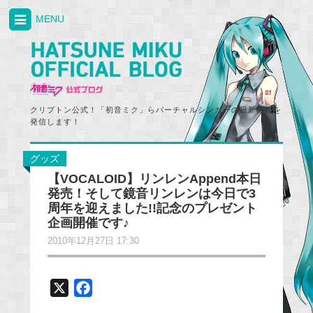
MENU
クリプトン公式！「初音ミク」らバーチャルシンガーの最新情報を
発信します！
グッズ
【VOCALOID】リンレンAppend本日
発売！そして鏡音リンレンは今日で3
周年を迎えました!!記念のプレゼント
企画開催です♪
2010年12月27日 17:30
X
F
a