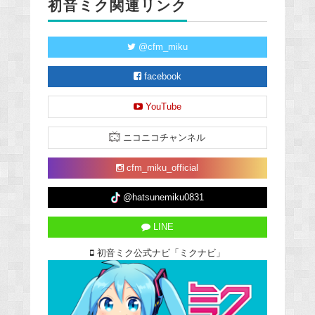
初音ミク関連リンク
@cfm_miku
facebook
YouTube
ニコニコチャンネル
cfm_miku_official
@hatsunemiku0831
LINE
初音ミク公式ナビ「ミクナビ」