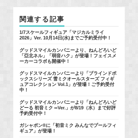
o
o
関連する記事
k
1/7スケールフィギュア「マジカルミライ
2026」Ver. 10月14日(水)までご予約受付中！
グッドスマイルカンパニーより、ねんどろいど
「亞北ネル」「弱音ハク」が登場！フェイスメ
ーカーコラボも開催中！
グッドスマイルカンパニーより「ブラインドボ
ックスシリーズ 雪ミクオールスターズ フィギ
ュアコレクション Vol.1」が登場！ご予約受付
中！
グッドスマイルカンパニーより「ねんどろいど
どーる 初音ミク ∞Ver.」が8/19（水）まで好評
予約受付中！
ガシャポン®に「初音ミク みんなでプールフィ
ギュア」が登場！