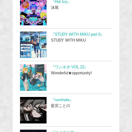
『Hot Ice』
沫尾
『STUDY WITH MIKU part 6』
STUDY WITH MIKU
『ワンオポ VOL.22』
Wonderful★opportunity!
『ruminate』
藍宮ことの