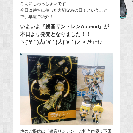
こんにちわっしょいです！
c
今日は待ちに待った大切なあの日！ということ
e
で、早速ご紹介！
b
いよいよ『鏡音リン・レンAppend』が
o
本日より発売となりました！！
o
ヽ(´∀｀)人(´∀｀)人(´∀｀)ノ＜ﾜﾁｮｰｲ♪
k
声のご提供は「鏡音リンレン」ご担当声優：下田