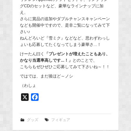
グCDのセットなど、豪華なラインナップに加
え、
さらに賞品の追加やダブルチャンスキャンペーン
なども開催中ですので、是非ご覧になってみて下
さい♪
ねんどろいど『雪ミク』などなど、思わずわっし
ょいも応募してたくなってしまう豪華さ...！
けーたん曰く
「プレゼントが増えたこともあり、
かなり当選率高しです...！」
とのことで、
こちらもぜひぜひご応募してみて下さいね～！！
ではでは、まだ後ほど～ノシ
（わしょ
X
F
a
c
e
グッズ
フィギュア
b