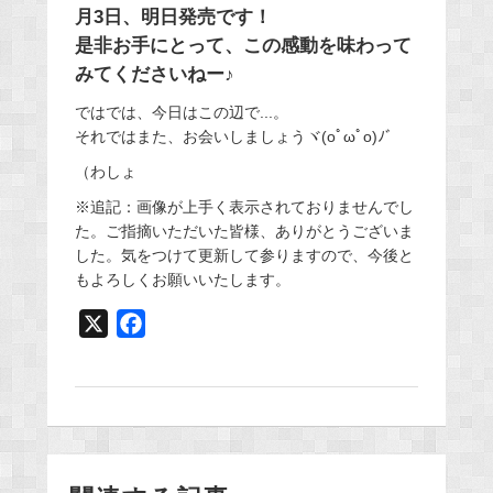
月3日、明日発売です！
是非お手にとって、この感動を味わって
みてくださいねー♪
ではでは、今日はこの辺で...。
それではまた、お会いしましょうヾ(oﾟωﾟo)ﾉﾞ
（わしょ
※追記：画像が上手く表示されておりませんでし
た。ご指摘いただいた皆様、ありがとうございま
した。気をつけて更新して参りますので、今後と
もよろしくお願いいたします。
X
F
a
c
e
b
o