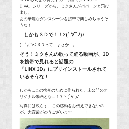
DIVA」シリーズから、ミクさんがババーンと飛び
出し、
あの華麗なダンスシーンを携帯で楽しめちゃうそ
うな！
...しかも３Ｄで！！Σ(ﾟ∀ﾟﾉ)ﾉ
(；ﾟдﾟ)＜３Ｄって、まさか...。
そう！ミクさんの歌って踊る動画が、3D
を携帯で見れると話題の
『LINX 3D』にプリインストールされて
いるそうな！
しかも...この携帯のために作られた、未公開のオ
リジナル動画とな...！？ヽ(ﾟ∀ﾟ)ﾉ
写真には映らず、この感動をお伝えできないの
が、大変歯がゆうございます・・・！