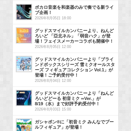
ボカロ音楽を和楽器のみで奏でる新ライ
ブ企画！
2026年8月05日 18:00
グッドスマイルカンパニーより、ねんど
ろいど 「亞北ネル」「弱音ハク」が登
場！フェイスメーカーコラボも開催中！
2026年8月05日 12:00
グッドスマイルカンパニーより「ブライ
ンドボックスシリーズ 雪ミクオールスタ
ーズ フィギュアコレクション Vol.1」が
登場！ご予約受付中！
2026年8月04日 12:00
グッドスマイルカンパニーより「ねんど
ろいどどーる 初音ミク ∞Ver.」が
8/19（水）まで好評予約受付中！
2026年8月03日 15:00
ガシャポン®に「初音ミク みんなでプー
ルフィギュア」が登場！