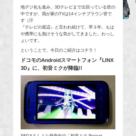
e
地デジ化も進み、3Dテレビまで出回っている世の
中ですが、我が家のTVは14インチブラウン管で
b
す（汗
o
『テレビの底辺』と言われ続けて、早３年。もは
o
や携帯にも負けそうな気がしてきました。わっし
k
ょいです。
ということで、今日のご紹介はコチラ！
ドコモのAndroidスマートフォン『LINX
3D』に、初音ミクが降臨!!
SEGAさんより発売中の「初音ミク Project