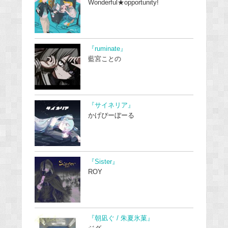
Wonderful★opportunity!
『ruminate』
藍宮ことの
『サイネリア』
かげぴーぼーる
『Sister』
ROY
『朝凪ぐ / 朱夏氷菓』