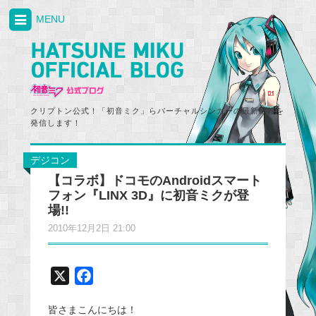
MENU
クリプトン公式！「初音ミク」らバーチャルシンガーの最新情報を
発信します！
デジコン
【コラボ】ドコモのAndroidスマート
フォン『LINX 3D』に初音ミクが登
場!!
2010年12月2日 21:00
X
F
a
皆さまこんにちは！
c