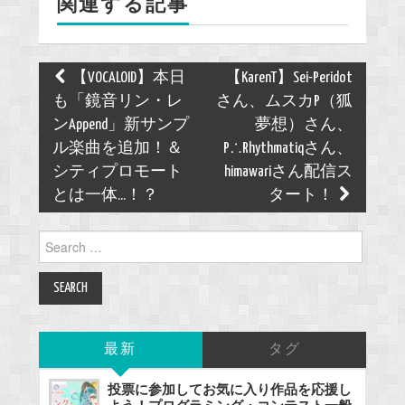
関連する記事
o
k
Post
【VOCALOID】本日
【KarenT】Sei-Peridot
navigation
も「鏡音リン・レ
さん、ムスカP（狐
ンAppend」新サンプ
夢想）さん、
ル楽曲を追加！＆
P∴Rhythmatiqさん、
シティプロモート
himawariさん配信ス
とは一体...！？
タート！
Search
for:
最新
タグ
投票に参加してお気に入り作品を応援し