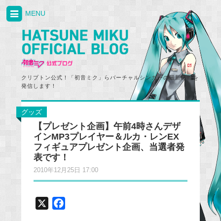
MENU
クリプトン公式！「初音ミク」らバーチャルシンガーの最新情報を
発信します！
グッズ
【プレゼント企画】午前4時さんデザ
インMP3プレイヤー＆ルカ・レンEX
フィギュアプレゼント企画、当選者発
表です！
2010年12月25日 17:00
X
F
a