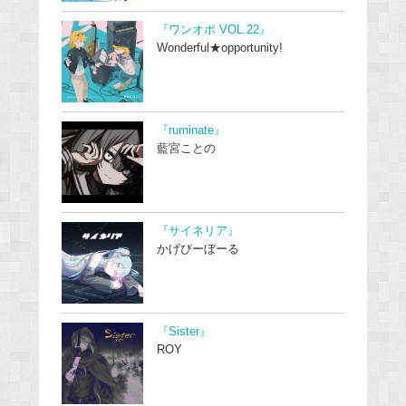
『ワンオポ VOL.22』
Wonderful★opportunity!
『ruminate』
藍宮ことの
『サイネリア』
かげぴーぼーる
『Sister』
ROY