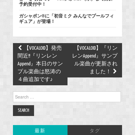
予約受付中！
ガシャポン®に「初音ミク みんなでプールフィ
ギュア」が登場！
Post
【VOCALOID】発売
【VOCALOID】『リン
navigation
間近!!『リンレン
レンAppend』サンプ
Append』本日のサン
ル楽曲が更新され
プル楽曲は怒涛の
ました！
４曲追加です♪
Search
for:
最新
タグ