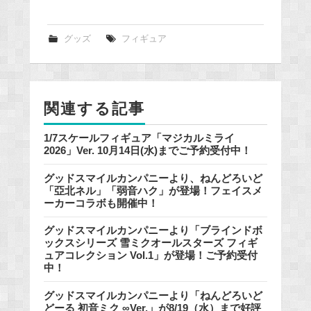
a
c
e
グッズ
フィギュア
b
o
o
関連する記事
k
1/7スケールフィギュア「マジカルミライ
2026」Ver. 10月14日(水)までご予約受付中！
グッドスマイルカンパニーより、ねんどろいど
「亞北ネル」「弱音ハク」が登場！フェイスメ
ーカーコラボも開催中！
グッドスマイルカンパニーより「ブラインドボ
ックスシリーズ 雪ミクオールスターズ フィギ
ュアコレクション Vol.1」が登場！ご予約受付
中！
グッドスマイルカンパニーより「ねんどろいど
どーる 初音ミク ∞Ver.」が8/19（水）まで好評