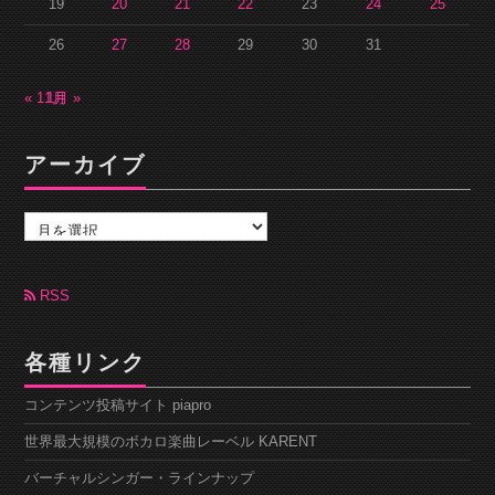
19
20
21
22
23
24
25
26
27
28
29
30
31
« 11月
1月 »
アーカイブ
ア
ー
カ
イ
ブ
RSS
各種リンク
コンテンツ投稿サイト piapro
世界最大規模のボカロ楽曲レーベル KARENT
バーチャルシンガー・ラインナップ