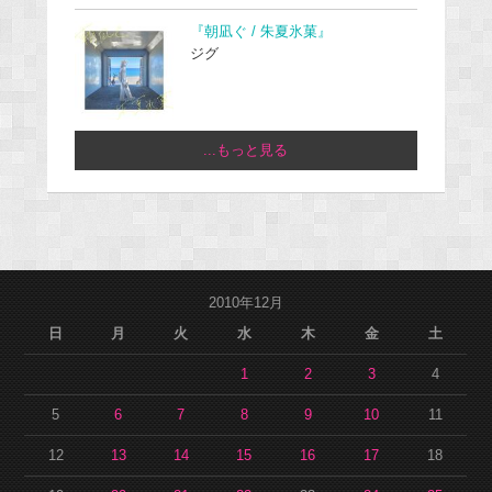
『朝凪ぐ / 朱夏氷菓』
ジグ
...もっと見る
2010年12月
日
月
火
水
木
金
土
1
2
3
4
5
6
7
8
9
10
11
12
13
14
15
16
17
18