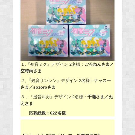
１,『初音ミク』デザイン 2名様：
ごろねんさま／
空時雨さま
２, 『鏡音リンレン』デザイン 2名様：
ナッスー
さま／sozoroさま
３，『巡音ルカ』デザイン 2名様：
千瀬さま／ぬ
えさま
応募総数：622名様