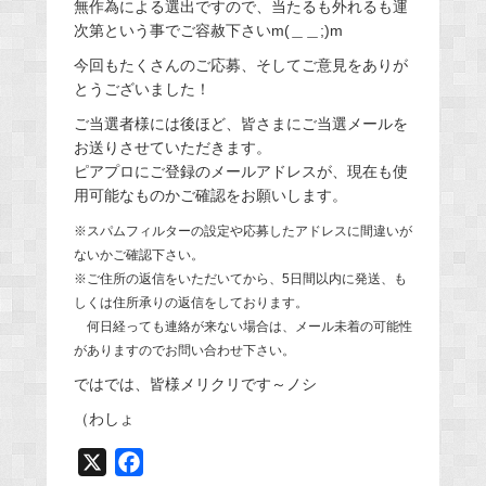
無作為による選出ですので、当たるも外れるも運
次第という事でご容赦下さいm(＿＿;)m
今回もたくさんのご応募、そしてご意見をありが
とうございました！
ご当選者様には後ほど、皆さまにご当選メールを
お送りさせていただきます。
ピアプロにご登録のメールアドレスが、現在も使
用可能なものかご確認をお願いします。
※スパムフィルターの設定や応募したアドレスに間違いが
ないかご確認下さい。
※ご住所の返信をいただいてから、5日間以内に発送、も
しくは住所承りの返信をしております。
何日経っても連絡が来ない場合は、メール未着の可能性
がありますのでお問い合わせ下さい。
ではでは、皆様メリクリです～ノシ
（わしょ
X
F