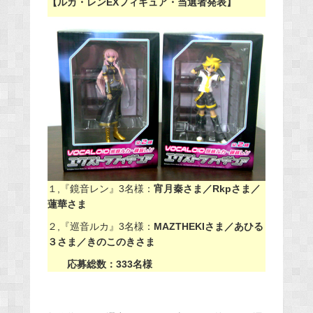
【ルカ・レンEXフィギュア・当選者発表】
１,『鏡音レン』3名様：
宵月秦さま／Rkpさま／
蓮華さま
２,『巡音ルカ』3名様：
MAZTHEKIさま／あひる
３さま／きのこのきさま
応募総数：333名様