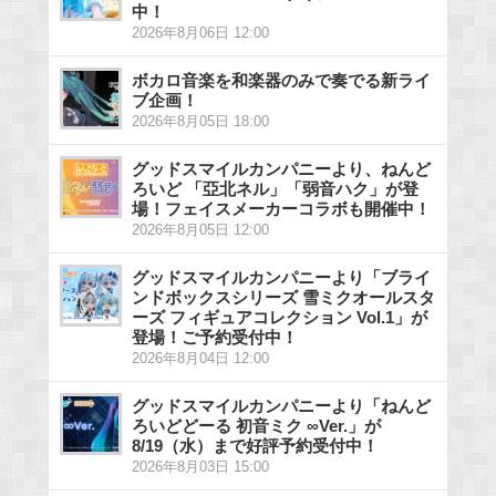
中！
2026年8月06日 12:00
ボカロ音楽を和楽器のみで奏でる新ライ
ブ企画！
2026年8月05日 18:00
グッドスマイルカンパニーより、ねんど
ろいど 「亞北ネル」「弱音ハク」が登
場！フェイスメーカーコラボも開催中！
2026年8月05日 12:00
グッドスマイルカンパニーより「ブライ
ンドボックスシリーズ 雪ミクオールスタ
ーズ フィギュアコレクション Vol.1」が
登場！ご予約受付中！
2026年8月04日 12:00
グッドスマイルカンパニーより「ねんど
ろいどどーる 初音ミク ∞Ver.」が
8/19（水）まで好評予約受付中！
2026年8月03日 15:00