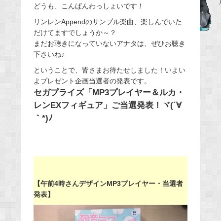
どうも、こんばんわっしょいです！
c
e
リンレンAppendのサンプル楽曲、楽しんでいた
だけてますでしょうか～？
b
まだお聴きになっていないアナタは、ぜひお聴き
o
下さいね♪
o
ということで、皆さまお待たせしました！いよい
k
よプレゼント企画当選者の発表です。
セガプライズ「MP3プレイヤー＆ルカ・
レンEXフィギュア」ご当選発表！ヾ(´∀
｀*)ﾉ
【午前4時さんデザインMP3プレイヤー・当選者
発表】