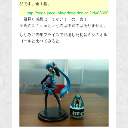
品です。全１種。
http://sega.jp/cgi-bin/prize/prize.cgi?id=03630
一目見た感想は「でかい！」の一言！
全高約２４ｃｍというのは伊達ではありません。
ちなみに去年プライズで登場した初音ミクのオル
ゴールと比べてみると...