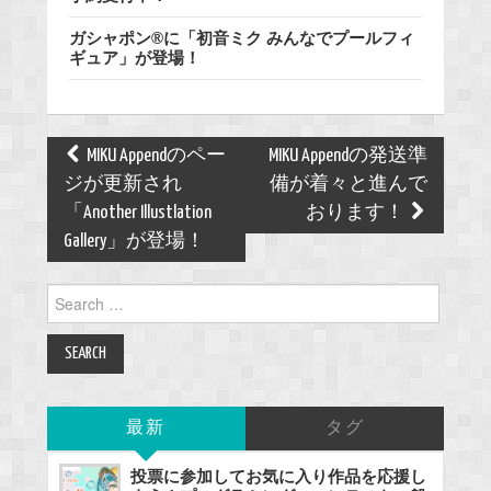
ガシャポン®に「初音ミク みんなでプールフィ
ギュア」が登場！
Post
MIKU Appendのペー
MIKU Appendの発送準
navigation
ジが更新され
備が着々と進んで
「Another Illustlation
おります！
Gallery」が登場！
Search
for:
最新
タグ
投票に参加してお気に入り作品を応援し