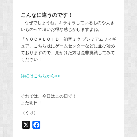
こんなに違うのです！
...なぜでしょうね。キラキラしているものや大き
いものって凄いお得な感じがしますよね。
「ＶＯＣＡＬＯＩＤ 初音ミク プレミアムフィギ
ュア」こちら既にゲームセンターなどに並び始め
ておりますので、見かけた方は是非挑戦してみて
ください！
詳細はこちらから>>
それでは、今日はこの辺で！
また明日！
（くけ）
X
F
a