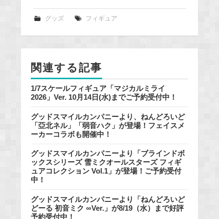
c
e
グッズ
フィギュア
b
o
o
関連する記事
k
1/7スケールフィギュア「マジカルミライ
2026」Ver. 10月14日(水)までご予約受付中！
グッドスマイルカンパニーより、ねんどろいど
「亞北ネル」「弱音ハク」が登場！フェイスメ
ーカーコラボも開催中！
グッドスマイルカンパニーより「ブラインドボ
ックスシリーズ 雪ミクオールスターズ フィギ
ュアコレクション Vol.1」が登場！ご予約受付
中！
グッドスマイルカンパニーより「ねんどろいど
どーる 初音ミク ∞Ver.」が8/19（水）まで好評
予約受付中！