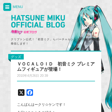
MENU
クリプトン公式！「初音ミク」らバーチャルシンガーの最新情報を
発信します！
グッズ
ＶＯＣＡＬＯＩＤ 初音ミク プレミア
ムフィギュアが登場！
2010年4月26日 20:39
X
F
a
こんばんはークリ☆ケンです！
c
e