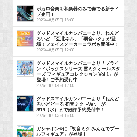
ボカロ音楽を和楽器のみで奏でる新ライ
ブ企画！
2026年8月05日 18:00
グッドスマイルカンパニーより、ねんど
ろいど 「亞北ネル」「弱音ハク」が登
場！フェイスメーカーコラボも開催中！
2026年8月05日 12:00
グッドスマイルカンパニーより「ブライ
ンドボックスシリーズ 雪ミクオールスタ
ーズ フィギュアコレクション Vol.1」が
登場！ご予約受付中！
2026年8月04日 12:00
グッドスマイルカンパニーより「ねんど
ろいどどーる 初音ミク ∞Ver.」が
8/19（水）まで好評予約受付中！
2026年8月03日 15:00
ガシャポン®に「初音ミク みんなでプー
ルフィギュア」が登場！