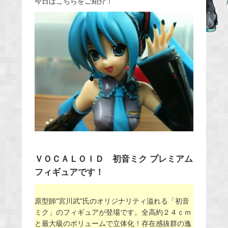
今日はこちらをご紹介！
b
o
o
k
ＶＯＣＡＬＯＩＤ 初音ミク プレミアム
フィギュアです！
原型師"宮川武"氏のオリジナリティ溢れる「初音
ミク」のフィギュアが登場です。全高約２４ｃｍ
と最大級のボリュームで立体化！存在感抜群の逸