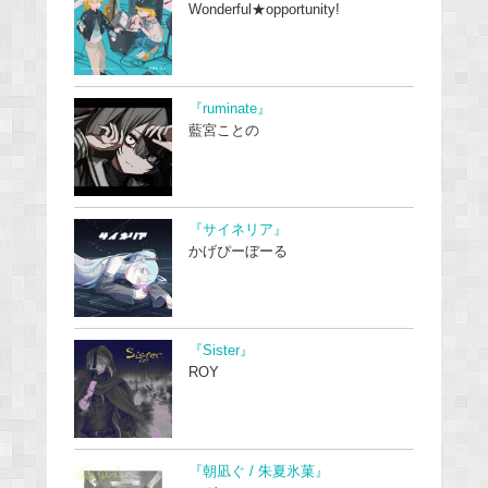
Wonderful★opportunity!
『ruminate』
藍宮ことの
『サイネリア』
かげぴーぼーる
『Sister』
ROY
『朝凪ぐ / 朱夏氷菓』