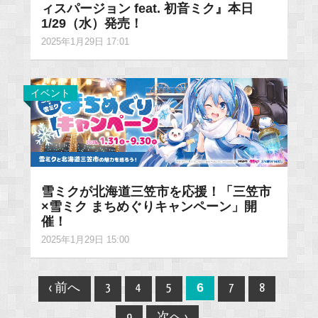
ィスパージョン feat. 初音ミク』本日
1/29（水）発売！
2025年1月29日 17:01
イベント
雪ミクが北海道三笠市を応援！「三笠市
×雪ミク まちめぐりキャンペーン」開
催！
2025年1月29日 15:00
Post
6
‹ 前へ
3
4
5
7
8
navigation
9
次へ ›