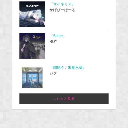
『サイネリア』
かげぴーぼーる
『Sister』
ROY
『朝凪ぐ / 朱夏氷菓』
ジグ
...もっと見る