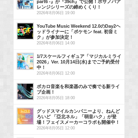
part6 -』が『39ch』で公開！ボサノバア
レンジシリーズの締めくくり！
2026年8月06日 19:00
YouTube Music Weekend 12.0のDay2ヘ
ッドライナーに「ポケモン feat. 初音ミ
ク」が参加決定！
2026年8月06日 14:00
1/7スケールフィギュア「マジカルミライ
2026」Ver. 10月14日(水)までご予約受付
中！
2026年8月06日 12:00
ボカロ音楽を和楽器のみで奏でる新ライ
ブ企画！
2026年8月05日 18:00
グッドスマイルカンパニーより、ねんど
ろいど 「亞北ネル」「弱音ハク」が登
場！フェイスメーカーコラボも開催中！
2026年8月05日 12:00