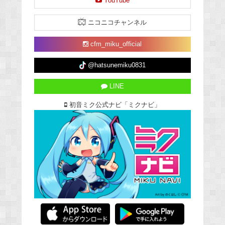
YouTube
ニコニコチャンネル
cfm_miku_official
@hatsunemiku0831
LINE
初音ミク公式ナビ「ミクナビ」