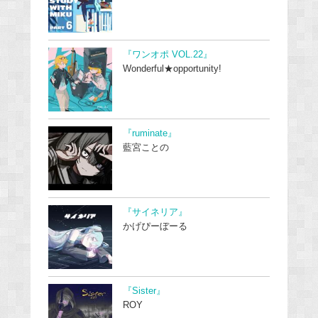
『ワンオポ VOL.22』
Wonderful★opportunity!
『ruminate』
藍宮ことの
『サイネリア』
かげぴーぼーる
『Sister』
ROY