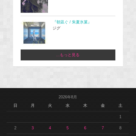
『朝凪ぐ / 朱夏氷菓』
ジグ
...もっと見る
2026年8月
日
月
火
水
木
金
土
1
2
3
4
5
6
7
8