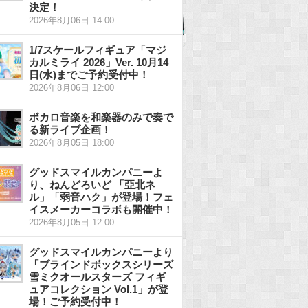
決定！
2026年8月06日 14:00
1/7スケールフィギュア「マジ
カルミライ 2026」Ver. 10月14
日(水)までご予約受付中！
2026年8月06日 12:00
ボカロ音楽を和楽器のみで奏で
る新ライブ企画！
2026年8月05日 18:00
グッドスマイルカンパニーよ
り、ねんどろいど 「亞北ネ
ル」「弱音ハク」が登場！フェ
イスメーカーコラボも開催中！
2026年8月05日 12:00
グッドスマイルカンパニーより
「ブラインドボックスシリーズ
雪ミクオールスターズ フィギ
ュアコレクション Vol.1」が登
場！ご予約受付中！