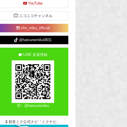
YouTube
ニコニコチャンネル
cfm_miku_official
@hatsunemiku0831
LINE 友達登録
ID：@hatsunemiku
初音ミク公式ナビ「ミクナビ」