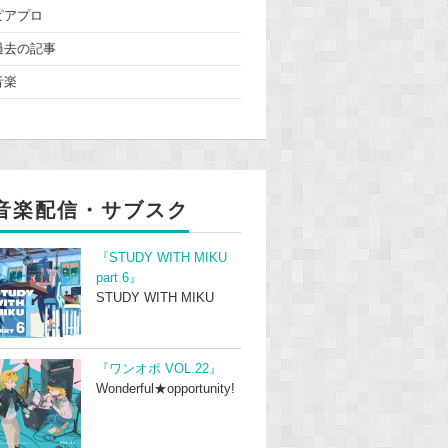
ピアプロ
過去の記事
音楽
音楽配信・サブスク
『STUDY WITH MIKU
part 6』
STUDY WITH MIKU
『ワンオポ VOL.22』
Wonderful★opportunity!