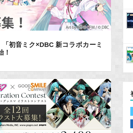
「初音ミク×DBC 新コラボカーミ
始！