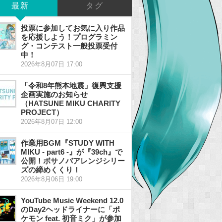
最新
タグ
投票に参加してお気に入り作品
を応援しよう！プログラミン
グ・コンテスト一般投票受付
中！
2026年8月07日 17:00
「令和8年熊本地震」復興支援
企画実施のお知らせ
（HATSUNE MIKU CHARITY
PROJECT）
2026年8月07日 12:00
作業用BGM『STUDY WITH
MIKU - part6 -』が『39ch』で
公開！ボサノバアレンジシリー
ズの締めくくり！
2026年8月06日 19:00
YouTube Music Weekend 12.0
のDay2ヘッドライナーに「ポ
ケモン feat. 初音ミク」が参加