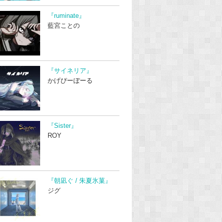
『ruminate』
藍宮ことの
『サイネリア』
かげぴーぼーる
『Sister』
ROY
『朝凪ぐ / 朱夏氷菓』
ジグ