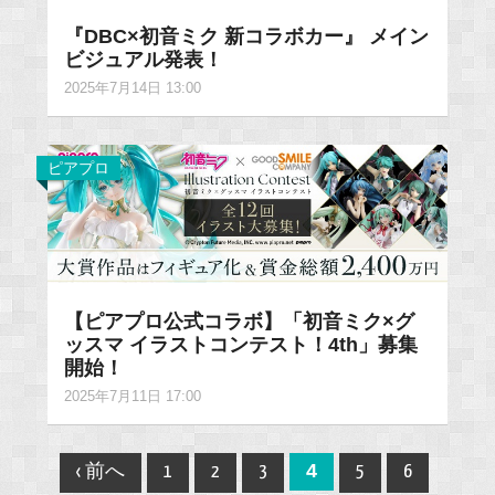
『DBC×初音ミク 新コラボカー』 メイン
ビジュアル発表！
2025年7月14日 13:00
ピアプロ
【ピアプロ公式コラボ】「初音ミク×グ
ッスマ イラストコンテスト！4th」募集
開始！
2025年7月11日 17:00
Post
4
‹ 前へ
1
2
3
5
6