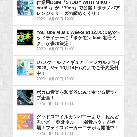
作業用BGM『STUDY WITH MIKU -
part6 -』が『39ch』で公開！ボサノバア
レンジシリーズの締めくくり！
2026年8月06日 19:00
YouTube Music Weekend 12.0のDay2ヘ
ッドライナーに「ポケモン feat. 初音ミ
ク」が参加決定！
2026年8月06日 14:00
1/7スケールフィギュア「マジカルミライ
2026」Ver. 10月14日(水)までご予約受付
中！
2026年8月06日 12:00
ボカロ音楽を和楽器のみで奏でる新ライ
ブ企画！
2026年8月05日 18:00
グッドスマイルカンパニーより、ねんど
ろいど 「亞北ネル」「弱音ハク」が登
場！フェイスメーカーコラボも開催中！
2026年8月05日 12:00