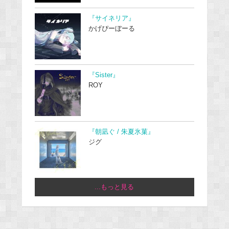
『サイネリア』
かげぴーぼーる
『Sister』
ROY
『朝凪ぐ / 朱夏氷菓』
ジグ
...もっと見る