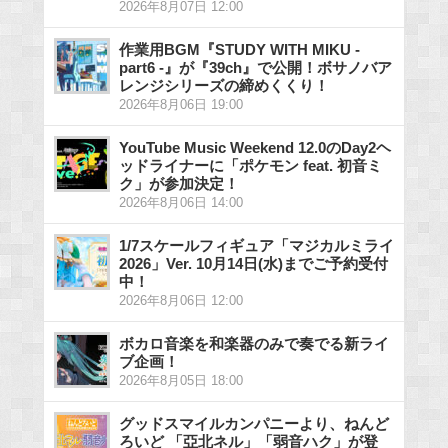
2026年8月07日 12:00
作業用BGM『STUDY WITH MIKU -
part6 -』が『39ch』で公開！ボサノバア
レンジシリーズの締めくくり！
2026年8月06日 19:00
YouTube Music Weekend 12.0のDay2ヘ
ッドライナーに「ポケモン feat. 初音ミ
ク」が参加決定！
2026年8月06日 14:00
1/7スケールフィギュア「マジカルミライ
2026」Ver. 10月14日(水)までご予約受付
中！
2026年8月06日 12:00
ボカロ音楽を和楽器のみで奏でる新ライ
ブ企画！
2026年8月05日 18:00
グッドスマイルカンパニーより、ねんど
ろいど 「亞北ネル」「弱音ハク」が登