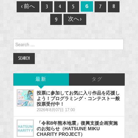
Post
6
‹ 前へ
3
4
5
7
8
navigation
9
次へ ›
Search
for:
最新
タグ
投票に参加してお気に入り作品を応援し
よう！プログラミング・コンテスト一般
投票受付中！
2026年8月07日 17:00
「令和8年熊本地震」復興支援企画実施
のお知らせ（HATSUNE MIKU
CHARITY PROJECT）