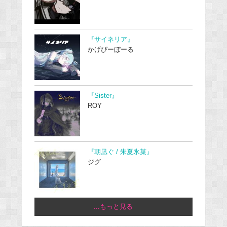
『サイネリア』
かげぴーぼーる
『Sister』
ROY
『朝凪ぐ / 朱夏氷菓』
ジグ
...もっと見る