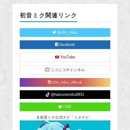
初音ミク関連リンク
@cfm_miku
facebook
YouTube
ニコニコチャンネル
cfm_miku_official
@hatsunemiku0831
LINE
初音ミク公式ナビ「ミクナビ」