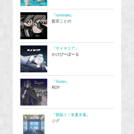
『ruminate』
藍宮ことの
『サイネリア』
かげぴーぼーる
『Sister』
ROY
『朝凪ぐ / 朱夏氷菓』
ジグ