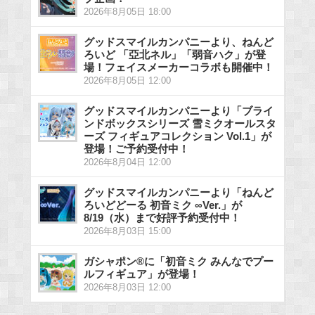
2026年8月05日 18:00
グッドスマイルカンパニーより、ねんど
ろいど 「亞北ネル」「弱音ハク」が登
場！フェイスメーカーコラボも開催中！
2026年8月05日 12:00
グッドスマイルカンパニーより「ブライ
ンドボックスシリーズ 雪ミクオールスタ
ーズ フィギュアコレクション Vol.1」が
登場！ご予約受付中！
2026年8月04日 12:00
グッドスマイルカンパニーより「ねんど
ろいどどーる 初音ミク ∞Ver.」が
8/19（水）まで好評予約受付中！
2026年8月03日 15:00
ガシャポン®に「初音ミク みんなでプー
ルフィギュア」が登場！
2026年8月03日 12:00