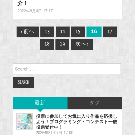
介！
2022年8月4日 17:17
Post
16
‹ 前へ
13
14
15
17
navigation
18
19
次へ ›
Search
for:
最新
タグ
投票に参加してお気に入り作品を応援し
よう！プログラミング・コンテスト一般
投票受付中！
2026年8月07日 17:00