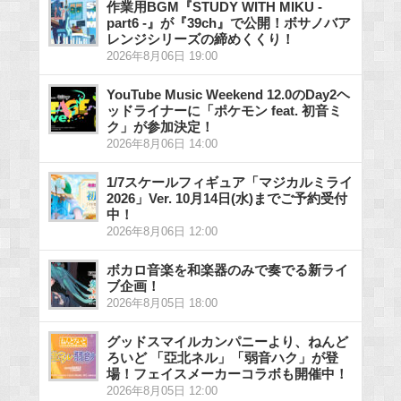
作業用BGM『STUDY WITH MIKU -
part6 -』が『39ch』で公開！ボサノバア
レンジシリーズの締めくくり！
2026年8月06日 19:00
YouTube Music Weekend 12.0のDay2ヘ
ッドライナーに「ポケモン feat. 初音ミ
ク」が参加決定！
2026年8月06日 14:00
1/7スケールフィギュア「マジカルミライ
2026」Ver. 10月14日(水)までご予約受付
中！
2026年8月06日 12:00
ボカロ音楽を和楽器のみで奏でる新ライ
ブ企画！
2026年8月05日 18:00
グッドスマイルカンパニーより、ねんど
ろいど 「亞北ネル」「弱音ハク」が登
場！フェイスメーカーコラボも開催中！
2026年8月05日 12:00