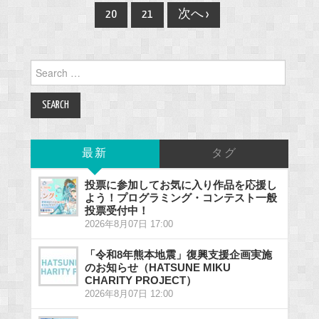
navigation
20
21
次へ ›
Search
for:
最新
タグ
投票に参加してお気に入り作品を応援し
よう！プログラミング・コンテスト一般
投票受付中！
2026年8月07日 17:00
「令和8年熊本地震」復興支援企画実施
のお知らせ（HATSUNE MIKU
CHARITY PROJECT）
2026年8月07日 12:00