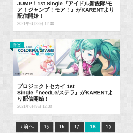
JUMP！1st Single『アイドル新鋭隊/モ
ア！ジャンプ！モア！』がKARENTより
配信開始！
2021年6月23日 12:00
音楽
プロジェクトセカイ 1st
Single『needLe/ステラ』がKARENTよ
り配信開始！
2021年6月9日 12:30
Post
18
‹ 前へ
15
16
17
19