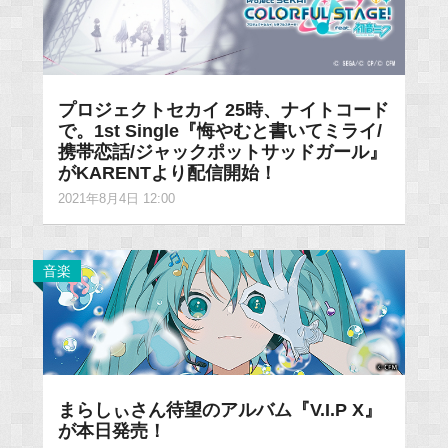
プロジェクトセカイ 25時、ナイトコード
で。1st Single『悔やむと書いてミライ/
携帯恋話/ジャックポットサッドガール』
がKARENTより配信開始！
2021年8月4日 12:00
音楽
まらしぃさん待望のアルバム『V.I.P X』
が本日発売！