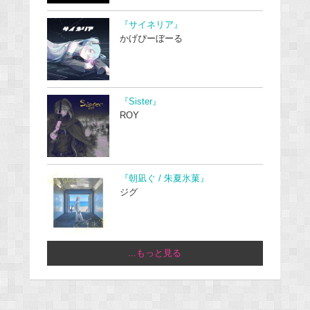
『サイネリア』
かげぴーぼーる
『Sister』
ROY
『朝凪ぐ / 朱夏氷菓』
ジグ
...もっと見る